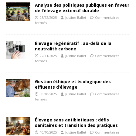
Analyse des politiques publiques en faveur
de l’élevage extensif durable
25/12/2025
Justine Ballet
Commentaires
fermés
Élevage régénératif : au-delà de la
neutralité carbone
27/11/2025
Justine Ballet
Commentaires
fermés
Gestion éthique et écologique des
effluents d’élevage
30/10/2025
Justine Ballet
Commentaires
fermés
Élevage sans antibiotiques : défis
sanitaires et transition des pratiques
10/10/2025
Justine Ballet
Commentaires