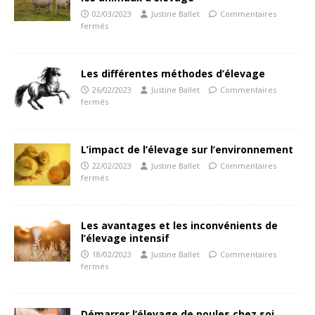
02/03/2023
Justine Ballet
Commentaires
fermés
Les différentes méthodes d’élevage
26/02/2023
Justine Ballet
Commentaires
fermés
L’impact de l’élevage sur l’environnement
22/02/2023
Justine Ballet
Commentaires
fermés
Les avantages et les inconvénients de
l’élevage intensif
18/02/2023
Justine Ballet
Commentaires
fermés
Démarrer l’élevage de poules chez soi