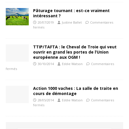
Pâturage tournant : est-ce vraiment
intéressant ?
20/07/2019
Justine Ballet
Commentaires
fermés
TTIP/TAFTA : le Cheval de Troie qui veut
ouvrir en grand les portes de l’Union
européenne aux OGM !
30/10/2014
Eddie Watson
Commentaires
fermés
Action 1000 vaches : La salle de traite en
cours de démontage
28/05/2014
Eddie Watson
Commentaires
fermés