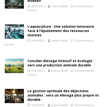
intensif
28/07/2025
Justine Ballet
Commentaires
fermés
L’aquaculture : Une solution innovante
face à l’épuisement des ressources
marines
20/06/2025
Justine Ballet
Commentaires
fermés
Concilier élevage intensif et écologie :
vers une production animale durable
27/05/2025
Justine Ballet
Commentaires
fermés
La gestion optimale des déjections
animales : vers un élevage plus propre et
durable
16/03/2025
Justine Ballet
Commentaires